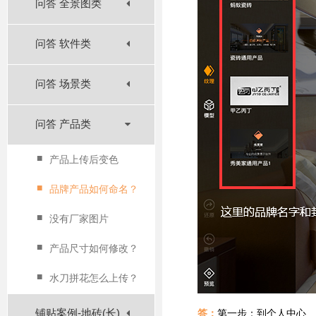
问答 全景图类
问答 软件类
问答 场景类
问答 产品类
■
产品上传后变色
■
品牌产品如何命名？
■
没有厂家图片
■
产品尺寸如何修改？
■
水刀拼花怎么上传？
铺贴案例-地砖(长)
答：
第一步：到个人中心