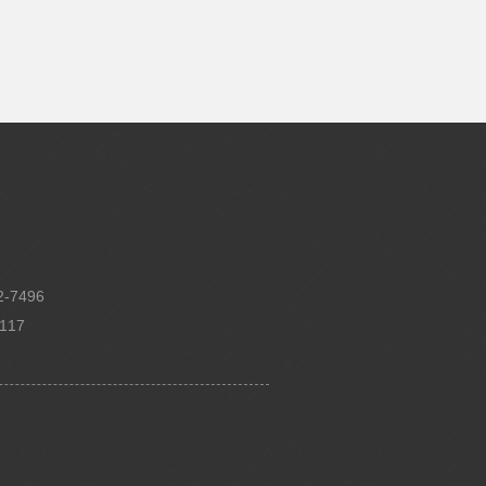
-7496
117