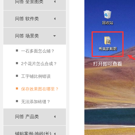
问答 全景图类
问答 软件类
问答 场景类
■
一石多面怎么铺？
■
2个花片怎么合成？
■
工字铺比例错误
■
保存效果图在哪里？
■
无法添加砖缝？
问答 产品类
铺贴案例-地砖(长)