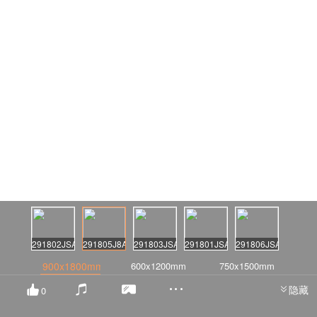
阅读量：3934
291802JSA
291805J8A
291803JSA
291801JSA
291806JSA
900x1800mm
600x1200mm
750x1500mm
隐藏
0