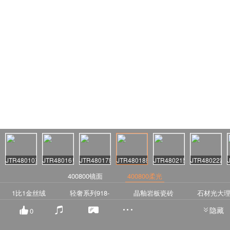
阅读量：18155
JTR48010莫兰迪米白
JTR48016贝洛恩
JTR48017巴莱特灰
JTR48018巴莱特中灰
JTR48021阿玛尼米黄
JTR48022路
400800镜面
400800柔光
1比1金丝绒
轻奢系列918-
晶釉岩板瓷砖
石材光大
12厚超白坯亮
隐藏
0
光