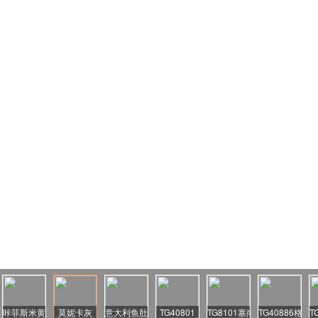
云棕
咔菲斯米黄
莫妮卡灰
意大利鱼肚白
TG40801
TG8101塞尚寒江雪
TG40886格里
T