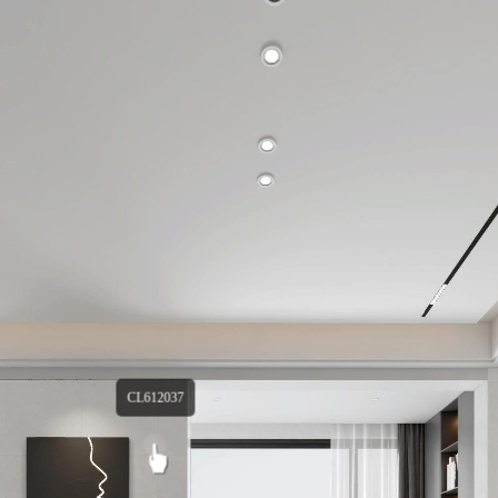
CL612037