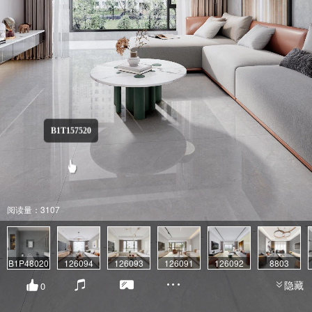
B1T157520
阅读量：3107
B1P48020
126094
126093
126091
126092
8803
隐藏
0