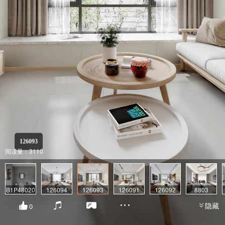
126093
阅读量：3110
B1P48020
126094
126093
126091
126092
8803
隐藏
0