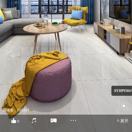
8YHP9504
阅读量：155351
展开
0